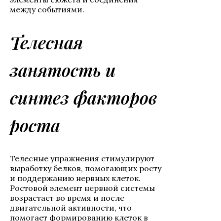
между событиями.
Телесная
занятость и
синтез факторов
роста
Телесные упражнения стимулируют
выработку белков, помогающих росту
и поддержанию нервных клеток.
Ростовой элемент нервной системы
возрастает во время и после
двигательной активности, что
помогает формированию клеток в