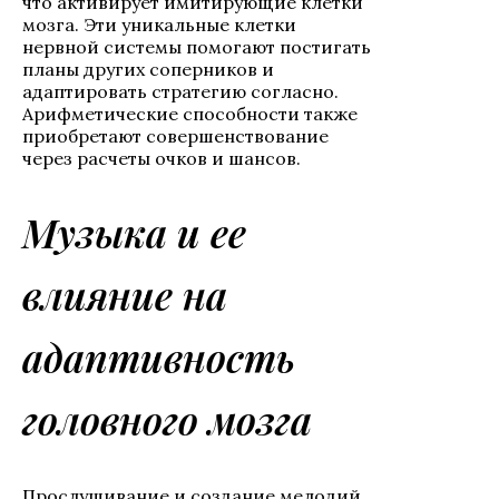
что активирует имитирующие клетки
мозга. Эти уникальные клетки
нервной системы помогают постигать
планы других соперников и
адаптировать стратегию согласно.
Арифметические способности также
приобретают совершенствование
через расчеты очков и шансов.
Музыка и ее
влияние на
адаптивность
головного мозга
Прослушивание и создание мелодий