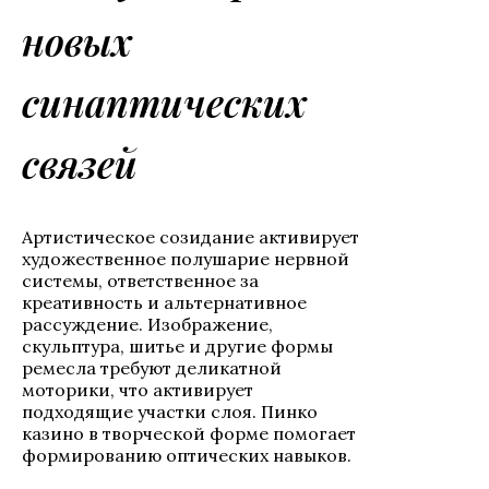
новых
синаптических
связей
Артистическое созидание активирует
художественное полушарие нервной
системы, ответственное за
креативность и альтернативное
рассуждение. Изображение,
скульптура, шитье и другие формы
ремесла требуют деликатной
моторики, что активирует
подходящие участки слоя. Пинко
казино в творческой форме помогает
формированию оптических навыков.