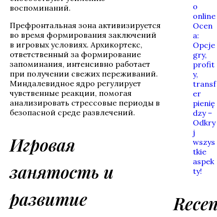
o
воспоминаний.
online
Префронтальная зона активизируется
Ocen
во время формирования заключений
a:
в игровых условиях. Архикортекс,
Opcje
ответственный за формирование
gry,
запоминания, интенсивно работает
profit
при получении свежих переживаний.
y,
Миндалевидное ядро регулирует
transf
чувственные реакции, помогая
er
анализировать стрессовые периоды в
pienię
безопасной среде развлечений.
dzy –
Odkry
j
Игровая
wszys
tkie
aspek
занятость и
ty!
развитие
Recen