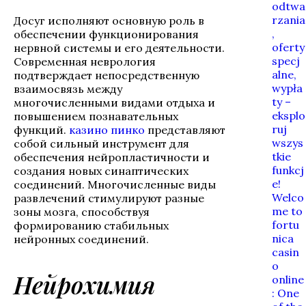
odtwa
rzania
Досуг исполняют основную роль в
,
обеспечении функционирования
oferty
нервной системы и его деятельности.
specj
Современная неврология
alne,
подтверждает непосредственную
wypła
взаимосвязь между
ty –
многочисленными видами отдыха и
eksplo
повышением познавательных
ruj
функций.
казино пинко
представляют
wszys
собой сильный инструмент для
tkie
обеспечения нейропластичности и
funkcj
создания новых синаптических
e!
соединений. Многочисленные виды
Welco
развлечений стимулируют разные
me to
зоны мозга, способствуя
fortu
формированию стабильных
nica
нейронных соединений.
casin
o
Нейрохимия
online
: One