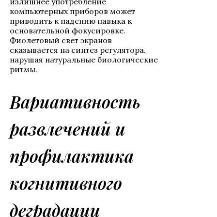
излишнее употребление
компьютерных приборов может
приводить к падению навыка к
основательной фокусировке.
Фиолетовый свет экранов
сказывается на синтез регулятора,
нарушая натуральные биологические
ритмы.
Вариативность
развлечений и
профилактика
когнитивного
деградации