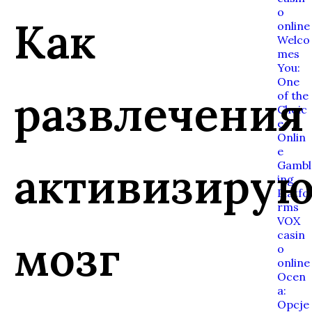
o
Как
online
Welco
mes
You:
One
развлечения
of the
Choic
e
Onlin
e
активизирую
Gambl
ing
Platfo
rms
VOX
casin
мозг
o
online
Ocen
a:
Opcje