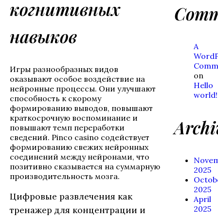
когнитивных
Comm
навыков
A
WordP
Comm
Игры разнообразных видов
on
оказывают особое воздействие на
Hello
нейронные процессы. Они улучшают
world!
способность к скорому
формированию выводов, повышают
краткосрочную воспоминание и
Archi
повышают темп переработки
сведений. Pinco casino содействует
формированию свежих нейронных
соединений между нейронами, что
Nove
позитивно сказывается на суммарную
2025
производительность мозга.
Octob
2025
Цифровые развлечения как
April
2025
тренажер для концентрации и