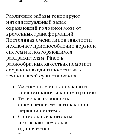
Различные забавы генерируют
интеллектуальный запас,
охраняющий головной мозг от
временных трансформаций.
Постоянная смена типов занятости
исключает приспособление нервной
системы к повторяющимся
раздражителям. Pinco в
разнообразных качествах помогает
сохранению адаптивности на в
течение всей существования.
Умственные игры сохраняют
воспоминания и концентрацию
Телесная активность
совершенствует поток крови
нервной системы
Социальные контакты
исключают печаль и
одиночество