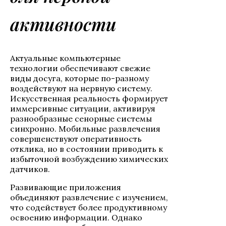
активности
Актуальные компьютерные
технологии обеспечивают свежие
виды досуга, которые по-разному
воздействуют на нервную систему.
Искусственная реальность формирует
иммерсивные ситуации, активируя
разнообразные сенорные системы
синхронно. Мобильные развлечения
совершенствуют оперативность
отклика, но в состоянии приводить к
избыточной возбуждению химических
датчиков.
Развивающие приложения
объединяют развлечение с изучением,
что содействует более продуктивному
освоению информации. Однако