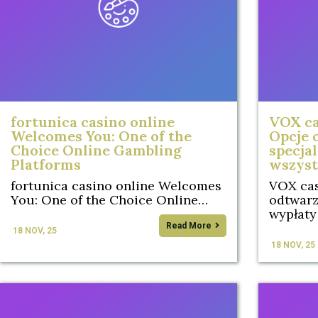
fortunica casino online
VOX ca
Welcomes You: One of the
Opcje 
Choice Online Gambling
specjal
Platforms
wszyst
fortunica casino online Welcomes
VOX cas
You: One of the Choice Online…
odtwarza
wypłaty
Read More
18
NOV, 25
18
NOV, 25