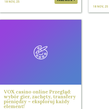
Read More
18
NOV, 25
18
NOV, 25
VOX casino online Przegląd:
wybór gier, zachęty, transfery
pieniędzy – eksploruj każdy
element!