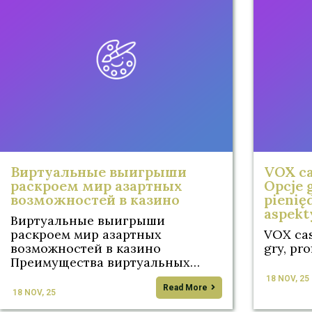
Виртуальные выигрыши
VOX ca
раскроем мир азартных
Opcje g
возможностей в казино
pienię
aspekt
Виртуальные выигрыши
раскроем мир азартных
VOX cas
возможностей в казино
gry, pro
Преимущества виртуальных…
18
NOV, 25
Read More
18
NOV, 25