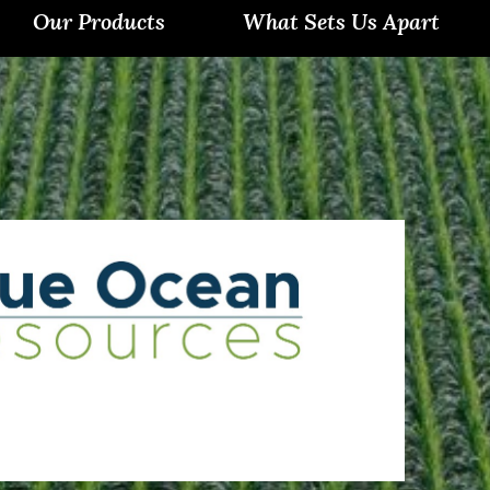
Our Products
What Sets Us Apart
Contact Us