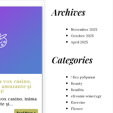
Archives
November 2025
October 2025
April 2025
Categories
! Без рубрики
a vox casino,
Beauty
i amuzante și
Benifits
i!
efrosini-winery.gr
 vox casino, inima
Exercise
te și…
Flower