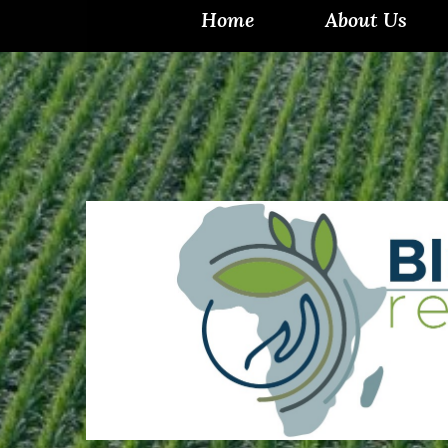
Home
About Us